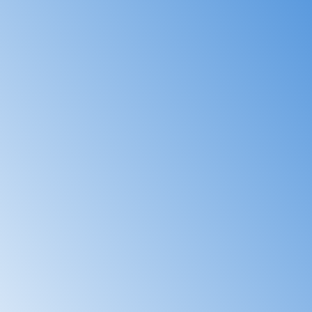
Contactez-nous
Randonnée de
l'Esterel
145€ / Jet
1H
Contactez-nous
Soirée coucher de soleil