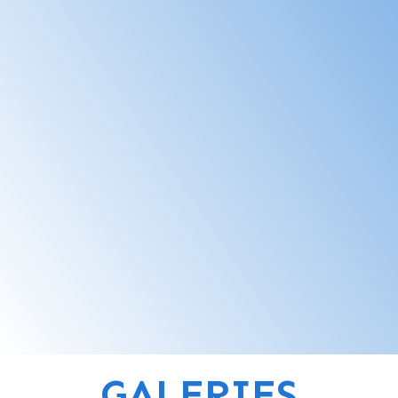
175€ / Jet
1H30
Contactez-nous
Randonnée des îles de
Lerins
250€ / Jet
2H
Contactez-nous
GALERIES