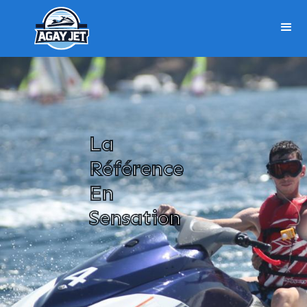
La
Référence
En
Sensation