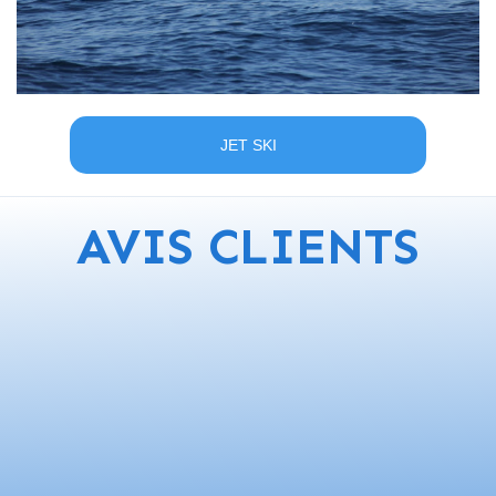
JET SKI
AVIS CLIENTS
“Une excellente après-midi entre copines
et un rapport qualité-prix très raisonnable,
que demander de plus ? Un grand merci à