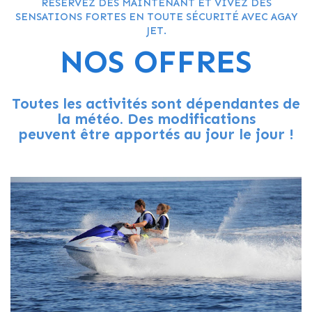
RÉSERVEZ DÈS MAINTENANT ET VIVEZ DES
SENSATIONS FORTES EN TOUTE SÉCURITÉ AVEC AGAY
JET.
NOS OFFRES
Toutes les activités sont dépendantes de
la météo. Des modifications
peuvent être apportés au jour le jour !